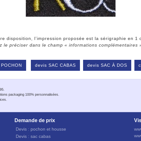
re disposition, l’impression proposée est la sérigraphie en 1 
 le préciser dans le champ « informations complémentaires » –
s POCHON
devis SAC CABAS
devis SAC À DOS
c
95.
utions packaging 100% personnalisées.
ices.
Demande de prix
Vis
Devis : pochon et housse
ww
ww
Devis : sac cabas