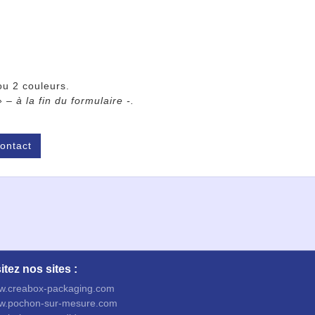
ou 2 couleurs.
 à la fin du formulaire -.
ontact
itez nos sites :
w.creabox-packaging.com
w.pochon-sur-mesure.com